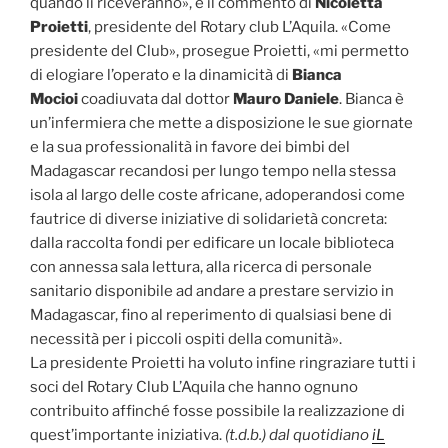
quando li riceveranno», è il commento di
Nicoletta
Proietti
, presidente del Rotary club L’Aquila. «Come
presidente del Club», prosegue Proietti, «mi permetto
di elogiare l’operato e la dinamicità di
Bianca
Mocioi
coadiuvata dal dottor
Mauro Daniele
. Bianca è
un’infermiera che mette a disposizione le sue giornate
e la sua professionalità in favore dei bimbi del
Madagascar recandosi per lungo tempo nella stessa
isola al largo delle coste africane, adoperandosi come
fautrice di diverse iniziative di solidarietà concreta:
dalla raccolta fondi per edificare un locale biblioteca
con annessa sala lettura, alla ricerca di personale
sanitario disponibile ad andare a prestare servizio in
Madagascar, fino al reperimento di qualsiasi bene di
necessità per i piccoli ospiti della comunità».
La presidente Proietti ha voluto infine ringraziare tutti i
soci del Rotary Club L’Aquila che hanno ognuno
contribuito affinché fosse possibile la realizzazione di
quest’importante iniziativa.
(t.d.b.)
dal quotidiano
iL