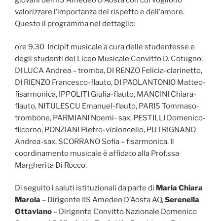
giovani dell’IIS Amedeo D’Aosta con cui vogliono
valorizzare l’importanza del rispetto e dell’amore.
Questo il programma nel dettaglio:
ore 9.30 Incipit musicale a cura delle studentesse e
degli studenti del Liceo Musicale Convitto D. Cotugno:
DI LUCA Andrea – tromba, DI RENZO Felicia-clarinetto,
DI RIENZO Francesco-flauto, DI PAOLANTONIO Matteo-
fisarmonica, IPPOLITI Giulia-flauto, MANCINI Chiara-
flauto, NITULESCU Emanuel-flauto, PARIS Tommaso-
trombone, PARMIANI Noemi- sax, PESTILLI Domenico-
flicorno, PONZIANI Pietro-violoncello, PUTRIGNANO
Andrea-sax, SCORRANO Sofia – fisarmonica. Il
coordinamento musicale è affidato alla Prof.ssa
Margherita Di Rocco.
Di seguito i saluti istituzionali da parte di
Maria Chiara
Marola
– Dirigente IIS Amedeo D’Aosta AQ,
Serenella
Ottaviano
– Dirigente Convitto Nazionale Domenico