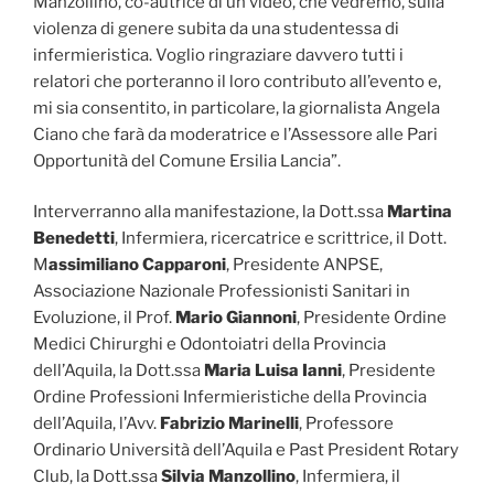
Manzollino, co-autrice di un video, che vedremo, sulla
violenza di genere subita da una studentessa di
infermieristica. Voglio ringraziare davvero tutti i
relatori che porteranno il loro contributo all’evento e,
mi sia consentito, in particolare, la giornalista Angela
Ciano che farà da moderatrice e l’Assessore alle Pari
Opportunità del Comune Ersilia Lancia”.
Interverranno alla manifestazione, la Dott.ssa
Martina
Benedetti
, Infermiera, ricercatrice e scrittrice, il Dott.
M
assimiliano Capparoni
, Presidente ANPSE,
Associazione Nazionale Professionisti Sanitari in
Evoluzione, il Prof.
Mario Giannoni
, Presidente Ordine
Medici Chirurghi e Odontoiatri della Provincia
dell’Aquila, la Dott.ssa
Maria Luisa Ianni
, Presidente
Ordine Professioni Infermieristiche della Provincia
dell’Aquila, l’Avv.
Fabrizio Marinelli
, Professore
Ordinario Università dell’Aquila e Past President Rotary
Club, la Dott.ssa
Silvia Manzollino
, Infermiera, il