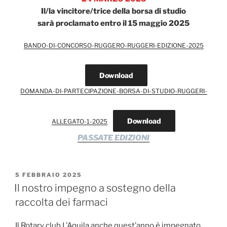
Il/la vincitore/trice della borsa di studio
sarà proclamato entro il 15 maggio 2025
BANDO-DI-CONCORSO-RUGGERO-RUGGERI-EDIZIONE-2025
Download
DOMANDA-DI-PARTECIPAZIONE-BORSA-DI-STUDIO-RUGGERI-
Download
ALLEGATO-1-2025
PASSATE EDIZIONI
PUBBLICATO
5 FEBBRAIO 2025
IL
Il nostro impegno a sostegno della
raccolta dei farmaci
Il Rotary club L’Aquila anche quest’anno è impegnato