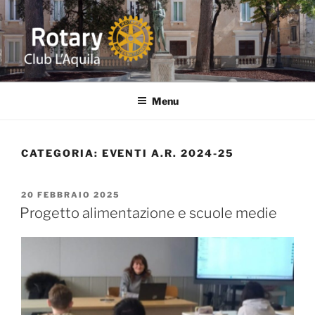
Salta
al
contenuto
ROTARY L'AQUILA
Distretto 2090 ITALIA Abruzzo-Marche-Molise-Umbria
Menu
CATEGORIA:
EVENTI A.R. 2024-25
PUBBLICATO
20 FEBBRAIO 2025
IL
Progetto alimentazione e scuole medie