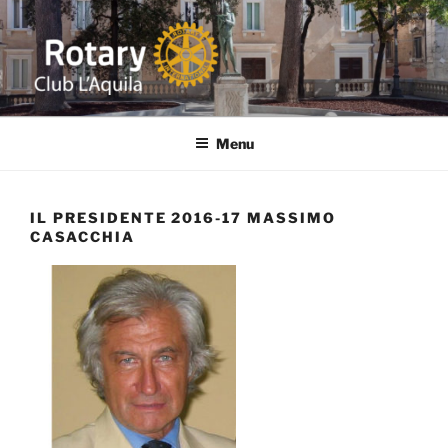
Salta
al
contenuto
ROTARY L'AQUILA
Distretto 2090 ITALIA Abruzzo-Marche-Molise-Umbria
Menu
IL PRESIDENTE 2016-17 MASSIMO
CASACCHIA