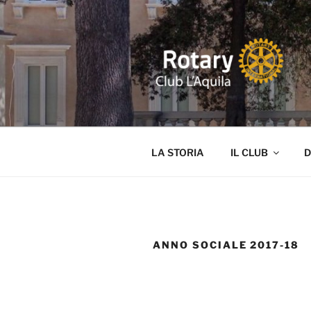
Salta
al
contenuto
ROTARY L'
Distretto 2090 ITALIA Abruz
LA STORIA
IL CLUB
D
ANNO SOCIALE 2017-18