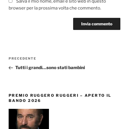
Salva il mio nome, email e sito web in questo
browser per la prossima volta che commento.
Navigazione
Articolo
PRECEDENTE
articoli
precedente:
Tutti i grandi…sono stati bambini
PREMIO RUGGERO RUGGERI – APERTO IL
BANDO 2026