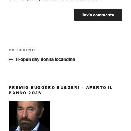
Navigazione
Articolo
PRECEDENTE
articoli
precedente:
H-open day donna locandina
PREMIO RUGGERO RUGGERI – APERTO IL
BANDO 2026