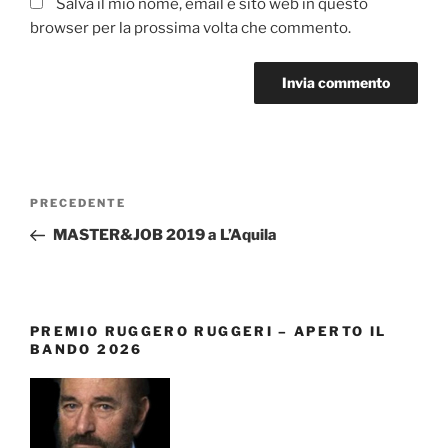
Salva il mio nome, email e sito web in questo
browser per la prossima volta che commento.
Navigazione
Articolo
PRECEDENTE
articoli
precedente:
MASTER&JOB 2019 a L’Aquila
PREMIO RUGGERO RUGGERI – APERTO IL
BANDO 2026