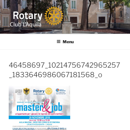
Salta
al
contenuto
ROTARY L'AQUILA
Distretto 2090 ITALIA Abruzzo-Marche-Molise-Umbria
Menu
46458697_10214756742965257
_1833646986067181568_o