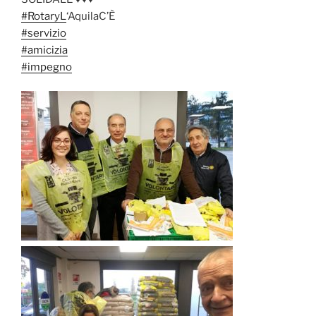
#
RotaryL
‘AquilaC’È
#
servizio
#
amicizia
#
impegno