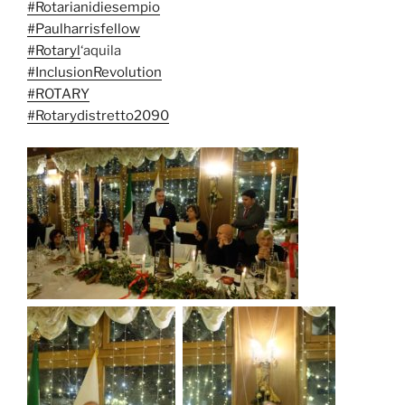
#
Rotarianidiesempio
#
Paulharrisfellow
#
Rotaryl
‘aquila
#
InclusionRevolution
#
ROTARY
#
Rotarydistretto2090