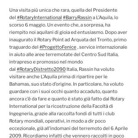
Una visita più unica che rara, quella del Presidente
del
#RotaryInternational
#BarryRassin
a L’Aquila, lo
scorso 6 maggio. Un evento che, a sorpresa, ha
riempito noi aquilani di gioia ed entusiasmo. Dopo aver
inaugurato il Rotary Point ad Arquata del Tronto, primo
traguardo del
#ProgettoFenice
, service internazionale
in aiuto alle aree terremotate del Centro Sud Italia,
intrapreso e promosso nel mondo
dal
#RotaryDistretto2090
Italia, Rassin ha voluto
visitare anche L’Aquila prima di ripartire per le
Bahamas, suo stato d’origine. In particolare, ha voluto
guardare con i suoi occhi quanto accaduto, quanto
ancora c’è da fare e quanto è stato già fatto dal Rotary
International per la ricostruzione della Facoltà di
Ingegneria, grazie alla raccolta fondi di tutti i club
Rotary mondiali, operativi, in modo a dir poco
eccezionale, già all’indomani del terremoto del 6 Aprile
2009. Ricordiamo infatti che vennero raccolti in poco