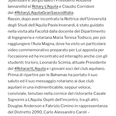
Splendiani e Sergio Basti i Presidenti Rossella
Iannarellid el
Rotary L’Aquila
e Claudio Corridoni
del
#RotaryLAquilaGranSassodItalia
.
Rassin, dopo aver incontrato la Rettrice dell’Università
degli Studi dell’Aquila Paola Inverardi, è stato guidato
nella visita alla Facoltà dalla docente del Dipartimento
di Ingegneria e rotariana Maria Teresa Todisco, per poi
raggiungere l’Aula Magna, dove ha visto un particolare
video commemorativo preparato per Lui apposta per
l’occasione ed ha incontrato ed interagito anche con gli
studenti; tra loro, Leonardo Scimia, attuale Presidente
del
#RotaractLAquila
e i giovani soci del club aquilano.
Prima di ripartire per le Bahamas ha portato il suo
saluto ed il suo messaggio rotariano ai due club
aquilani in una indimenticabile, seppur veloce,
conviviale, tenutasi nella cornice del ristorante Casale
Signorini a L’Aquila. Ospiti dell’incontro, tra gli altri,
Douglas Anderson e Fabrizio Cimino in rappresentanza
del Distretto 2090, Carlo Alessandro Caroli –