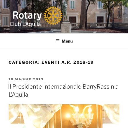
Salta
al
contenuto
ROTARY L'AQUILA
Distretto 2090 ITALIA Abruzzo-Marche-Molise-Umbria
Menu
CATEGORIA:
EVENTI A.R. 2018-19
PUBBLICATO
10 MAGGIO 2019
IL
Il Presidente Internazionale BarryRassin a
L’Aquila