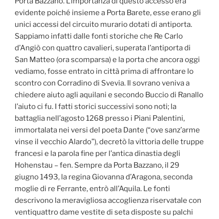
Porta Bazzano. L’importanza di questo accesso era
evidente poiché insieme a Porta Barete, esse erano gli
unici accessi del circuito murario dotati di antiporta.
Sappiamo infatti dalle fonti storiche che Re Carlo
d’Angiò con quattro cavalieri, superata l’antiporta di
San Matteo (ora scomparsa) e la porta che ancora oggi
vediamo, fosse entrato in città prima di affrontare lo
scontro con Corradino di Svevia. Il sovrano veniva a
chiedere aiuto agli aquilani e secondo Buccio di Ranallo
l’aiuto ci fu. I fatti storici successivi sono noti; la
battaglia nell’agosto 1268 presso i Piani Palentini,
immortalata nei versi del poeta Dante (“ove sanz’arme
vinse il vecchio Alardo”), decretò la vittoria delle truppe
francesi e la parola fine per l’antica dinastia degli
Hohenstau – fen. Sempre da Porta Bazzano, il 29
giugno 1493, la regina Giovanna d’Aragona, seconda
moglie di re Ferrante, entrò all’Aquila. Le fonti
descrivono la meravigliosa accoglienza riservatale con
ventiquattro dame vestite di seta disposte su palchi