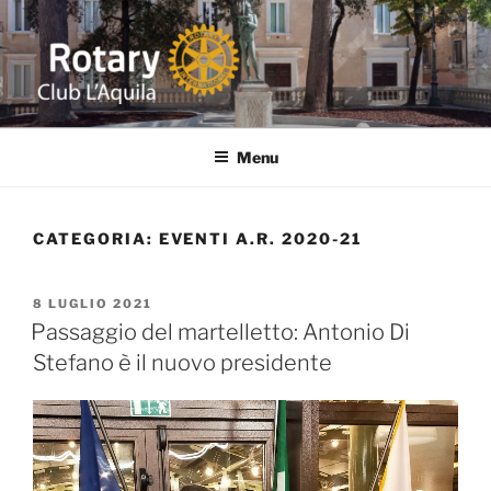
Salta
al
contenuto
ROTARY L'AQUILA
Distretto 2090 ITALIA Abruzzo-Marche-Molise-Umbria
Menu
CATEGORIA:
EVENTI A.R. 2020-21
PUBBLICATO
8 LUGLIO 2021
IL
Passaggio del martelletto: Antonio Di
Stefano è il nuovo presidente