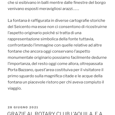
che si esibivano in balli mentre dalle finestre del borgo
venivano esposti meravigliosi arazzi…….
La fontana è raffigurata in diverse cartografie storiche
del Seicento ma esse non ci consentono di ricostruirne
l’aspetto originario poiché si tratta di una
rappresentazione simbolica della fonte tuttavia,
confrontando l’immagine con quelle relative ad altre
fontane che ancora oggi conservano l’aspetto
monumentale originario possiamo facilmente dedurne
l’importanza, del resto oggi come allora, oltrepassata
Porta Bazzano, quest’area costituiva per il visitatore il
primo sguardo sulla magnifica citade e le acque della
fontana un piacevole ristoro per chi aveva compiuto il
viaggio.
PUBBLICATO
28 GIUGNO 2021
IL
GRAZIE AL ROTARY CLUB L’AQUILA, E A