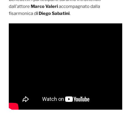
dall’attore
Marco Valeri
accompagnato dalla
fisarmonica d
i Diego Sabatini
.