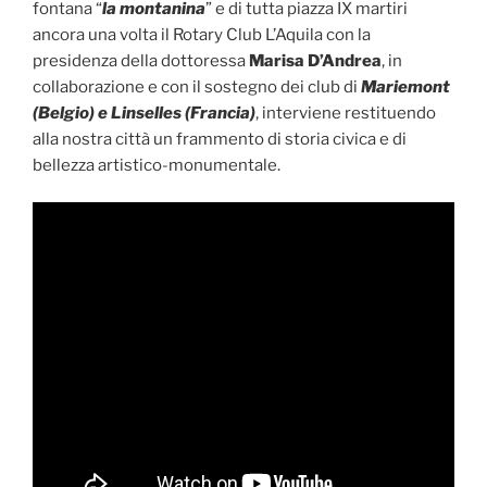
fontana “
la montanina
” e di tutta piazza IX martiri
ancora una volta il Rotary Club L’Aquila con la
presidenza della dottoressa
Marisa D’Andrea
, in
collaborazione e con il sostegno dei club di
Mariemont
(Belgio) e Linselles (Francia)
, interviene restituendo
alla nostra città un frammento di storia civica e di
bellezza artistico-monumentale.