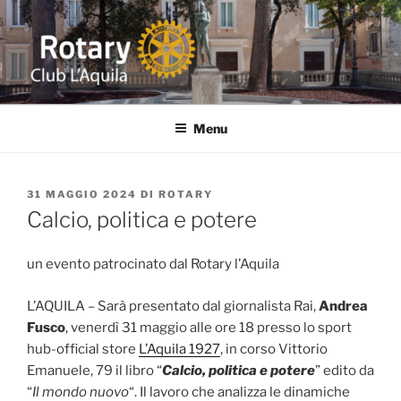
Salta
al
contenuto
ROTARY L'AQUILA
Distretto 2090 ITALIA Abruzzo-Marche-Molise-Umbria
Menu
PUBBLICATO
31 MAGGIO 2024
DI
ROTARY
IL
Calcio, politica e potere
un evento patrocinato dal Rotary l’Aquila
L’AQUILA – Sarà presentato dal giornalista Rai,
Andrea
Fusco
, venerdì 31 maggio alle ore 18 presso lo sport
hub-official store
L’Aquila 1927
, in corso Vittorio
Emanuele, 79 il libro “
Calcio, politica e potere
” edito da
“
Il mondo nuovo
“. Il lavoro che analizza le dinamiche