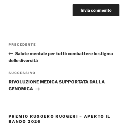
Navigazione
Articolo
PRECEDENTE
articoli
precedente:
Salute mentale per tutti: combattere lo stigma
delle diversità
Articolo
SUCCESSIVO
successivo
RIVOLUZIONE MEDICA SUPPORTATA DALLA
GENOMICA
PREMIO RUGGERO RUGGERI – APERTO IL
BANDO 2026