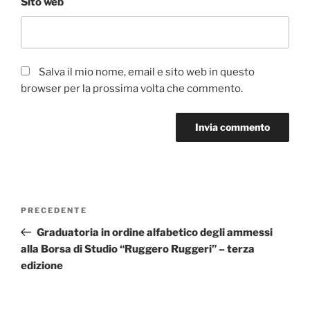
Sito web
Salva il mio nome, email e sito web in questo
browser per la prossima volta che commento.
Navigazione
Articolo
PRECEDENTE
articoli
precedente:
Graduatoria in ordine alfabetico degli ammessi
alla Borsa di Studio “Ruggero Ruggeri” – terza
edizione