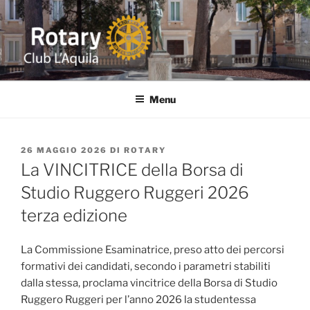
Salta
al
contenuto
ROTARY L'AQUILA
Distretto 2090 ITALIA Abruzzo-Marche-Molise-Umbria
Menu
PUBBLICATO
26 MAGGIO 2026
DI
ROTARY
IL
La VINCITRICE della Borsa di
Studio Ruggero Ruggeri 2026
terza edizione
La Commissione Esaminatrice, preso atto dei percorsi
formativi dei candidati, secondo i parametri stabiliti
dalla stessa, proclama vincitrice della Borsa di Studio
Ruggero Ruggeri per l’anno 2026 la studentessa