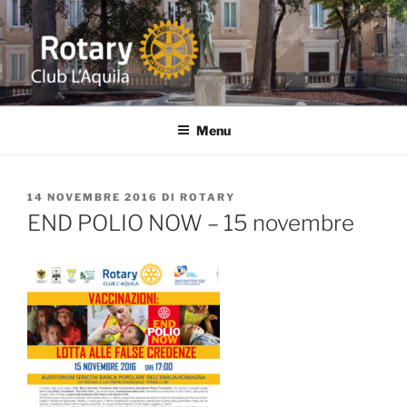
Salta
al
contenuto
ROTARY L'AQUILA
Distretto 2090 ITALIA Abruzzo-Marche-Molise-Umbria
Menu
PUBBLICATO
14 NOVEMBRE 2016
DI
ROTARY
IL
END POLIO NOW – 15 novembre