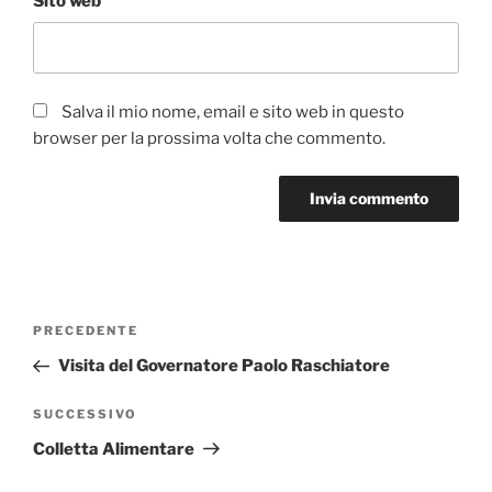
Sito web
Salva il mio nome, email e sito web in questo
browser per la prossima volta che commento.
Navigazione
Articolo
PRECEDENTE
articoli
precedente:
Visita del Governatore Paolo Raschiatore
Articolo
SUCCESSIVO
successivo
Colletta Alimentare