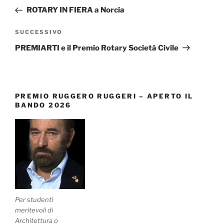
articoli
precedente:
ROTARY IN FIERA a Norcia
Articolo
SUCCESSIVO
successivo
PREMIARTI e il Premio Rotary Società Civile
PREMIO RUGGERO RUGGERI – APERTO IL
BANDO 2026
Per studenti
meritevoli di
Architettura o