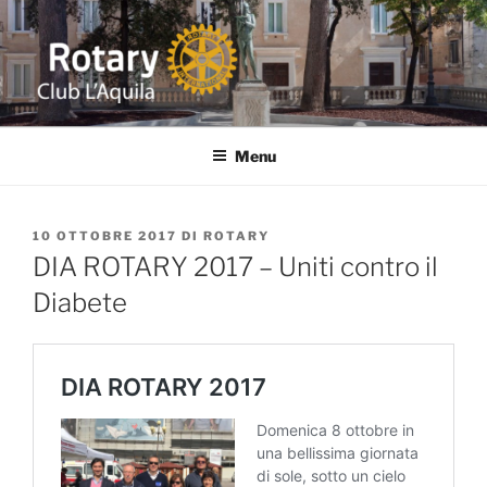
Salta
al
contenuto
ROTARY L'AQUILA
Distretto 2090 ITALIA Abruzzo-Marche-Molise-Umbria
Menu
PUBBLICATO
10 OTTOBRE 2017
DI
ROTARY
IL
DIA ROTARY 2017 – Uniti contro il
Diabete