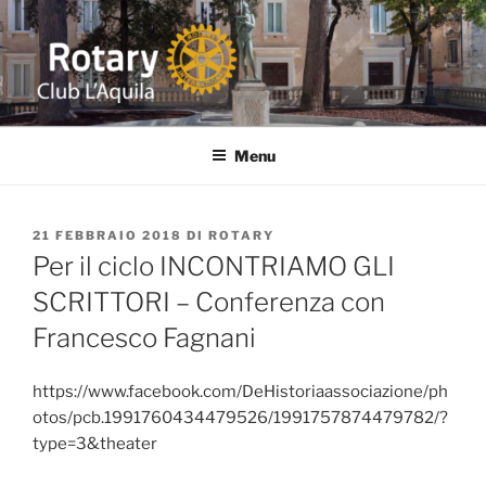
Salta
al
contenuto
ROTARY L'AQUILA
Distretto 2090 ITALIA Abruzzo-Marche-Molise-Umbria
Menu
PUBBLICATO
21 FEBBRAIO 2018
DI
ROTARY
IL
Per il ciclo INCONTRIAMO GLI
SCRITTORI – Conferenza con
Francesco Fagnani
https://www.facebook.com/DeHistoriaassociazione/ph
otos/pcb.1991760434479526/1991757874479782/?
type=3&theater