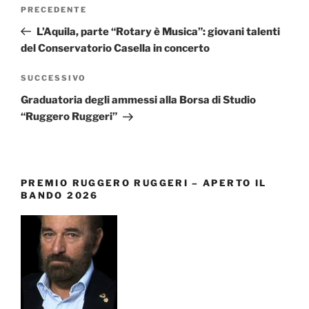
Navigazione
Articolo
PRECEDENTE
articoli
precedente:
L’Aquila, parte “Rotary è Musica”: giovani talenti
del Conservatorio Casella in concerto
Articolo
SUCCESSIVO
successivo
Graduatoria degli ammessi alla Borsa di Studio
“Ruggero Ruggeri”
PREMIO RUGGERO RUGGERI – APERTO IL
BANDO 2026