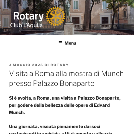
Salta
al
contenuto
ROTARY L'AQUILA
Distretto 2090 ITALIA Abruzzo-Marche-Molise-Umbria
Menu
PUBBLICATO
3 MAGGIO 2025
DI
ROTARY
IL
Visita a Roma alla mostra di Munch
presso Palazzo Bonaparte
Si è svolta, a Roma, una visita a Palazzo Bonaparte,
per godere della bellezza delle opere di Edvard
Munch.
Una giornata, vissuta pienamente dai soci
partecipanti in
amicizia, affiatamento e allegria.