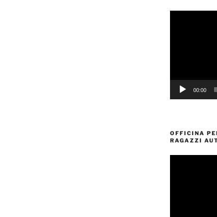
Video
Player
00:00
OFFICINA PE
RAGAZZI AUT
Video
Player