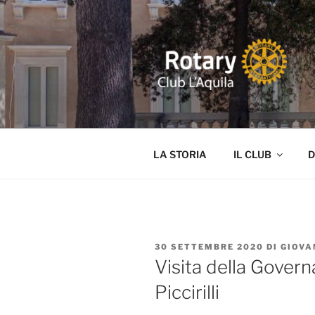
Salta
al
contenuto
ROTARY L'
Distretto 2090 ITALIA Abruz
LA STORIA
IL CLUB
D
PUBBLICATO
30 SETTEMBRE 2020
DI
GIOVA
IL
Visita della Gover
Piccirilli