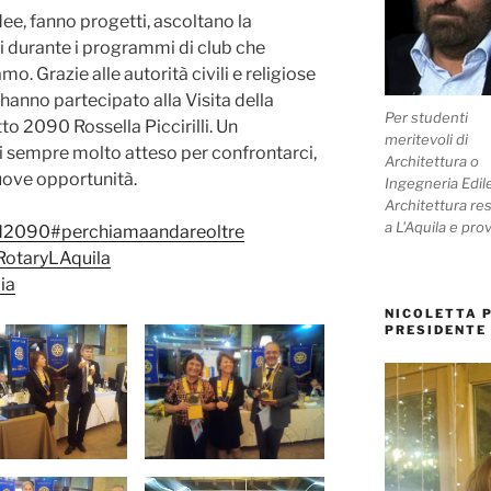
dee, fanno progetti, ascoltano la
i durante i programmi di club che
. Grazie alle autorità civili e religiose
 hanno partecipato alla Visita della
Per studenti
to 2090 Rossella Piccirilli. Un
meritevoli di
i sempre molto atteso per confrontarci,
Architettura o
nuove opportunità.
Ingegneria Edil
Architettura res
a L'Aquila e prov
d2090
#perchiamaandareoltre
otaryLAquila
ia
NICOLETTA P
PRESIDENTE 