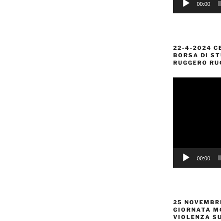
00:00
22-4-2024 C
BORSA DI ST
RUGGERO RU
Video
Player
00:00
25 NOVEMBRE
GIORNATA M
VIOLENZA S