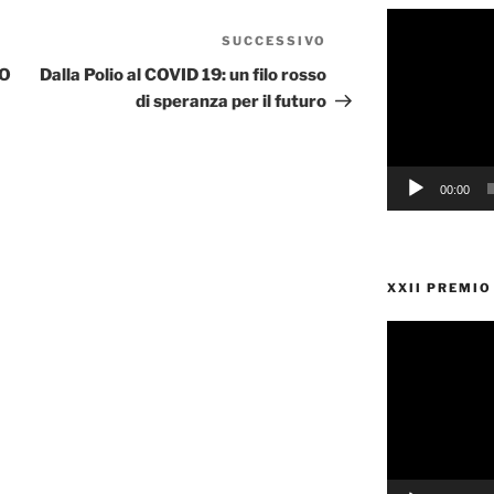
Video
SUCCESSIVO
Articolo
Player
successivo
SO
Dalla Polio al COVID 19: un filo rosso
di speranza per il futuro
00:00
XXII PREMI
Video
Player