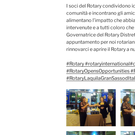
I soci del Rotary condividono i
comunità e incontrano gli amic
alimentano l’impatto che abbiamo
intervenute e a tutti coloro che
Governatrice del Rotary Distret
appuntamento per noi rotarian
rinnovarci e aprire il Rotary a 
#Rotary
#rotaryinternational
#
#RotaryOpensOpportunities
#R
#RotaryLaquilaGranSassodItal