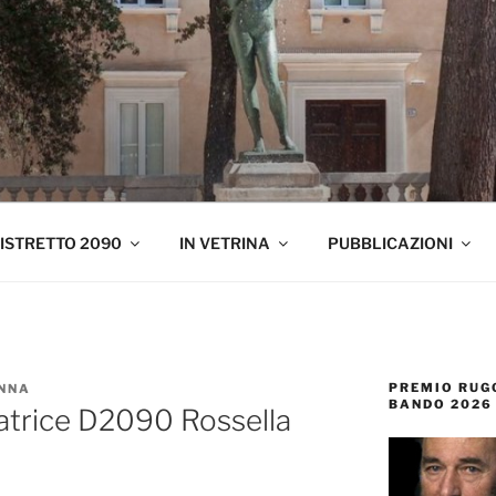
AQUILA
zo-Marche-Molise-Umbria
ISTRETTO 2090
IN VETRINA
PUBBLICAZIONI
PREMIO RUGG
NNA
BANDO 2026
natrice D2090 Rossella