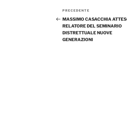
Navigazione
Articolo
PRECEDENTE
articoli
precedente:
MASSIMO CASACCHIA ATTE
RELATORE DEL SEMINARIO
DISTRETTUALE NUOVE
GENERAZIONI